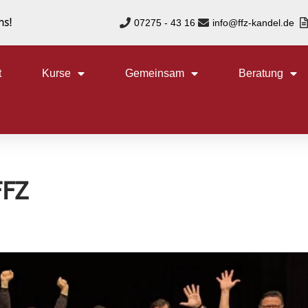
ns!
07275 - 43 16
info@ffz-kandel.de
t
Kurse
Gemeinsam
Beratung
FFZ